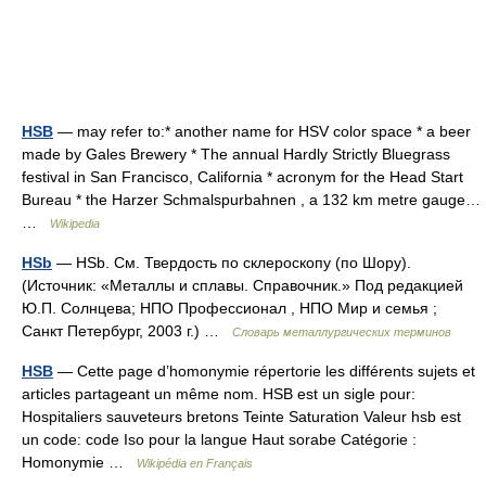
HSB
— may refer to:* another name for HSV color space * a beer
made by Gales Brewery * The annual Hardly Strictly Bluegrass
festival in San Francisco, California * acronym for the Head Start
Bureau * the Harzer Schmalspurbahnen , a 132 km metre gauge…
…
Wikipedia
HSb
— HSb. См. Твердость по склероскопу (по Шору).
(Источник: «Металлы и сплавы. Справочник.» Под редакцией
Ю.П. Солнцева; НПО Профессионал , НПО Мир и семья ;
Санкт Петербург, 2003 г.) …
Словарь металлургических терминов
HSB
— Cette page d’homonymie répertorie les différents sujets et
articles partageant un même nom. HSB est un sigle pour:
Hospitaliers sauveteurs bretons Teinte Saturation Valeur hsb est
un code: code Iso pour la langue Haut sorabe Catégorie :
Homonymie …
Wikipédia en Français