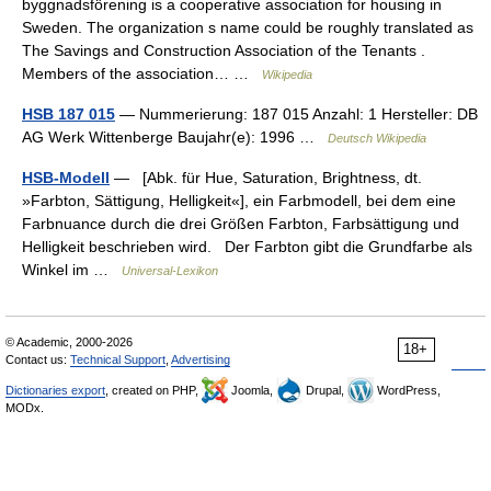
byggnadsförening is a cooperative association for housing in
Sweden. The organization s name could be roughly translated as
The Savings and Construction Association of the Tenants .
Members of the association… …
Wikipedia
HSB 187 015
— Nummerierung: 187 015 Anzahl: 1 Hersteller: DB
AG Werk Wittenberge Baujahr(e): 1996 …
Deutsch Wikipedia
HSB-Modell
— [Abk. für Hue, Saturation, Brightness, dt.
»Farbton, Sättigung, Helligkeit«], ein Farbmodell, bei dem eine
Farbnuance durch die drei Größen Farbton, Farbsättigung und
Helligkeit beschrieben wird. Der Farbton gibt die Grundfarbe als
Winkel im …
Universal-Lexikon
© Academic, 2000-2026
18+
Contact us:
Technical Support
,
Advertising
Dictionaries export
, created on PHP,
Joomla,
Drupal,
WordPress,
MODx.