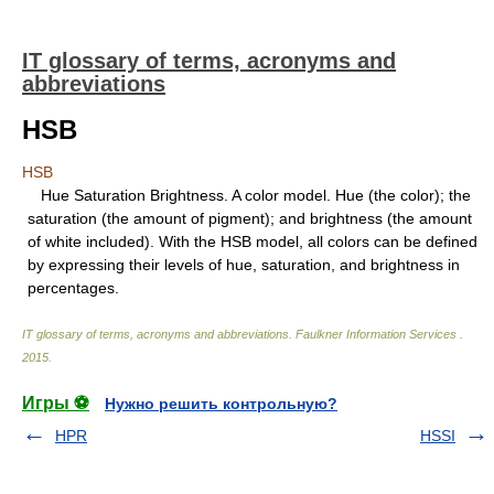
IT glossary of terms, acronyms and
abbreviations
HSB
HSB
Hue Saturation Brightness. A color model. Hue (the color); the
saturation (the amount of pigment); and brightness (the amount
of white included). With the HSB model, all colors can be defined
by expressing their levels of hue, saturation, and brightness in
percentages.
IT glossary of terms, acronyms and abbreviations
.
Faulkner Information Services
.
2015
.
Игры ⚽
Нужно решить контрольную?
HPR
HSSI